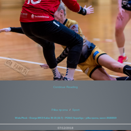
Continue Reading
Piłka ręczna
/
Sport
Wisła Płock – Energa MKS Kalisz 30:18 (16:7) – PGNiG Superliga – piłka ręczna, sezon 2018/2019
07/12/2018