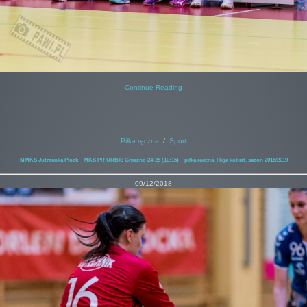
Continue Reading
Piłka ręczna
/
Sport
MMKS Jutrzenka Płock – MKS PR URBIS Gniezno 24:28 (10:15) – piłka ręczna, I liga kobiet, sezon 2018/2019
09/12/2018