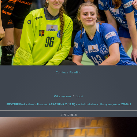
Continue Reading
Piłka ręczna
/
Sport
SMS ZPRP Płock – Victoria Piaseczno AZS-AWF 43:26 (19:16) – juniorki młodsze – piłka ręczna, sezon 2018/2019
17/12/2018