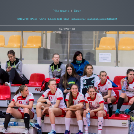
Piłka ręczna
/
Sport
SMS ZPRP I Płock – ChKS PŁ Łódź 42:16 (21:7) – piłka ręczna, I liga kobiet, sezon 2018/2019
09/12/2018