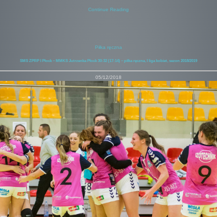
Continue Reading
Piłka ręczna
SMS ZPRP I Płock – MMKS Jutrzenka Płock 30:32 (17:14) – piłka ręczna, I liga kobiet, sezon 2018/2019
05/12/2018