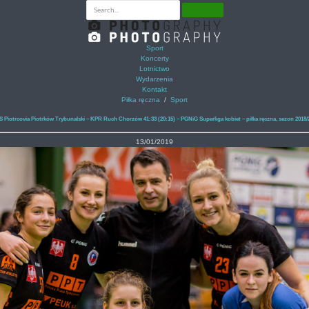
Sport
Koncerty
Lotnictwo
Wydarzenia
Kontakt
Piłka ręczna
/
Sport
 Piotrcovia Piotrków Trybunalski – KPR Ruch Chorzów 41:33 (20:15) – PGNiG Superliga kobiet – piłka ręczna, sezon 2018/
13/01/2019