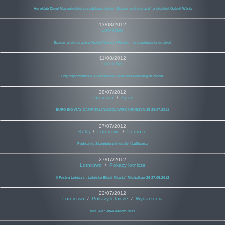
Aeroklub Ziemi Mazowieckiej przedstawia akcję „Spacer w chmurach” w płockiej Galerii Wisła
13/08/2012
Lotnictwo
Spacer w chmurach w Galerii Wisła w Płocku – przygotowania do akcji
11/08/2012
Lotnictwo
Loty zapoznawcze w Aeroklubie Ziemi Mazowieckiej w Płocku
28/07/2012
Lotnictwo
/
Sport
EURO BIG WAY CAMP 2011 WŁOCŁAWEK KRUSZYN 25-29.07.2011
27/07/2012
Kolej
/
Lotnictwo
/
Podróże
Podróż do Stambułu z Intercity i Lufthansą
27/07/2012
Lotnictwo
/
Pokazy lotnicze
II Festyn Lotniczy „Lotnisko Bliżej Miasta” Michałków 26-27.05.2012
22/07/2012
Lotnictwo
/
Pokazy lotnicze
/
Wydarzenia
MPL Air Show Radom 2011