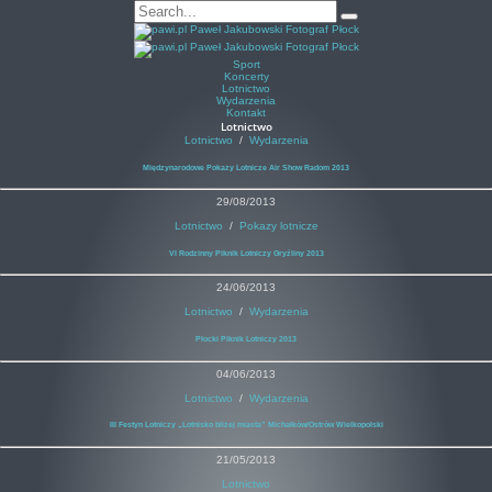
Sport
Koncerty
Lotnictwo
Wydarzenia
Kontakt
Lotnictwo
Lotnictwo
/
Wydarzenia
Międzynarodowe Pokazy Lotnicze Air Show Radom 2013
29/08/2013
Lotnictwo
/
Pokazy lotnicze
VI Rodzinny Piknik Lotniczy Gryźliny 2013
24/06/2013
Lotnictwo
/
Wydarzenia
Płocki Piknik Lotniczy 2013
04/06/2013
Lotnictwo
/
Wydarzenia
III Festyn Lotniczy „Lotnisko bliżej miasta” Michałków/Ostrów Wielkopolski
21/05/2013
Lotnictwo