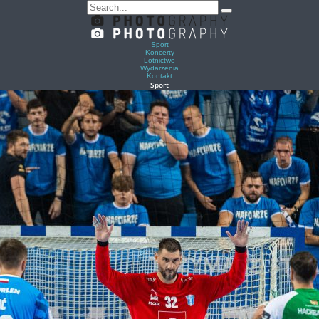
Sport
Koncerty
Lotnictwo
Wydarzenia
Kontakt
Sport