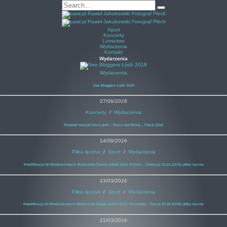
Sport
Koncerty
Lotnictwo
Wydarzenia
Kontakt
Wydarzenia
Wydarzenia
See Bloggers Łódź 2018
27/06/2018
Koncerty
/
Wydarzenia
Festiwal muzyki disco polo – Disco nad Wisłą – Płock 2016
14/08/2016
Piłka ręczna
/
Sport
/
Wydarzenia
Kwalifikacje do Młodzieżowych Mistrzostw Świata kobiet 2016: Polska – Słowacja 31:21 (19:9), piłka ręczna
23/03/2016
Piłka ręczna
/
Sport
/
Wydarzenia
Kwalifikacje do Młodzieżowych Mistrzostw Świata kobiet 2016: Hiszpania – Turcja 29:20 (10:8), piłka ręczna
21/03/2016