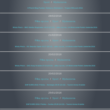
Sport
/
Wydarzenia
II Płocki Bieg Pamięci Żołnierzy Wyklętych – Tropem Wilczym 2016
28/02/2016
Piłka ręczna
/
Sport
/
Wydarzenia
Wisła Płock – MKS Nielba Wągrowiec 44:22 (21:12) – piłka ręczna, 1/4 Mistrzostw Polski Juniorów 2016
21/02/2016
Piłka ręczna
/
Sport
/
Wydarzenia
Wisła Płock – KS Gwardia Opole 43:27 (20:12) – piłka ręczna, 1/4 Mistrzostw Polski Juniorów 2016
20/02/2016
Piłka ręczna
/
Wydarzenia
Wisła Płock – SKS Kusy Kraków 37:19 (19:10) – piłka ręczna, 1/4 Mistrzostw Polski Juniorów 2016
20/02/2016
Piłka ręczna
/
Sport
/
Wydarzenia
EHF EURO 2016: Polska – Norwegia 28:30 (15:16) – Tauron Arena Kraków
25/01/2016
Piłka ręczna
/
Sport
/
Wydarzenia
EHF EURO 2016: Polska – Serbia 29:28 (14:15) – Tauron Arena Kraków