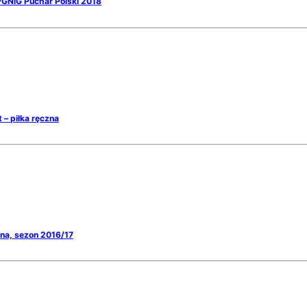
 PGNiG Puchar Polski 2018
 – piłka ręczna
zna, sezon 2016/17