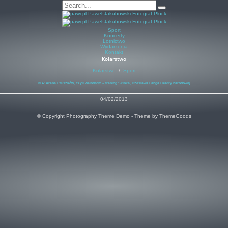
Sport
Koncerty
Lotnictwo
Wydarzenia
Kontakt
Kolarstwo
Kolarstwo
/
Sport
BGŻ Arena Pruszków, czyli welodrom – trening Skibka, Czesława Langa i kadry narodowej
04/02/2013
© Copyright Photography Theme Demo - Theme by ThemeGoods