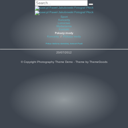
Sport
Koncerty
Lotnictwo
Wydarzenia
Kontakt
Pokazy mody
Koncerty
/
Pokazy mody
Pokaz bielizny damskiej, koncert Pauli
20/07/2012
© Copyright Photography Theme Demo - Theme by ThemeGoods