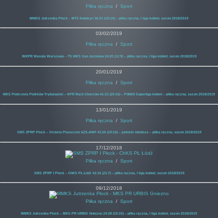
Piłka ręczna
/
Sport
MMKS Jutrzenka Płock – MTS Kwidzyn 36:31 (19:14) – piłka ręczna, I liga kobiet, sezon 2018/2019
03/02/2019
Piłka ręczna
/
Sport
WKPR Wesoła Warszawa – TS MKS San Jarosław 24:20 (12:9) – piłka ręczna, I liga kobiet, sezon 2018/2019
20/01/2019
Piłka ręczna
/
Sport
MKS Piotrcovia Piotrków Trybunalski – KPR Ruch Chorzów 41:33 (20:15) – PGNiG Superliga kobiet – piłka ręczna, sezon 2018/2019
13/01/2019
Piłka ręczna
/
Sport
SMS ZPRP Płock – Victoria Piaseczno AZS-AWF 43:26 (19:16) – juniorki młodsze – piłka ręczna, sezon 2018/2019
17/12/2018
Piłka ręczna
/
Sport
SMS ZPRP I Płock – ChKS PŁ Łódź 42:16 (21:7) – piłka ręczna, I liga kobiet, sezon 2018/2019
09/12/2018
Piłka ręczna
/
Sport
MMKS Jutrzenka Płock – MKS PR URBIS Gniezno 24:28 (10:15) – piłka ręczna, I liga kobiet, sezon 2018/2019