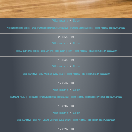
Piłka ręczna
/
Sport
Korona Handball Kielce – UKS PCM Kościerzyna 34:30 (19:17) – PGNiG Superliga kobiet – piłka ręczna, sezon 2018/2019
26/05/2019
Piłka ręczna
/
Sport
MMKS Jutrzenka Płock – SMS ZPRP I Płock 30:34 (14:19) – piłka ręczna, I liga kobiet, sezon 2018/2019
13/04/2019
Piłka ręczna
/
Sport
MKS Karczew – MTS Kwidzyn 22:25 (11:14) – piłka ręczna, I liga kobiet, sezon 2018/2019
12/04/2019
Piłka ręczna
/
Sport
Pazmand NK KFT – Mohacsi Torna Egylet 1888 24:30 (13:19) – piłka ręczna, II liga kobiet (Węgry), sezon 2018/2019
18/03/2019
Piłka ręczna
/
Sport
MKS Karczew – SKF KPR Sparta Oborniki 26:19 (16:10) – piłka ręczna, I liga kobiet, sezon 2018/2019
17/02/2019