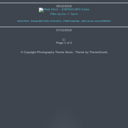
09/12/2018
Piłka ręczna
/
Sport
Wisła Płock – Energa MKS Kalisz 30:18 (16:7) – PGNiG Superliga – piłka ręczna, sezon 2018/2019
07/12/2018
1
2
Page 1 of 2
© Copyright Photography Theme Demo - Theme by ThemeGoods