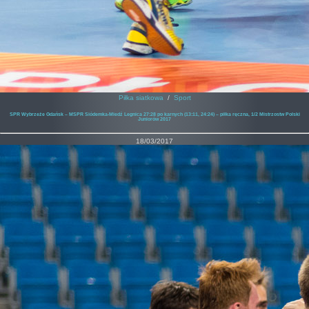
Piłka siatkowa
/
Sport
SPR Wybrzeże Gdańsk – MSPR Siódemka-Miedź Legnica 27:28 po karnych (13:11, 24:24) – piłka ręczna, 1/2 Mistrzostw Polski
Juniorów 2017
18/03/2017