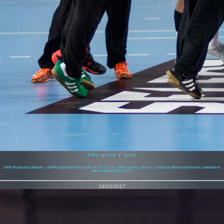
Piłka ręczna
/
Sport
SPR Wybrzeże Gdańsk – UKPR Agrykola Warszawa 37:36 (17:21) – piłka ręczna, mecz o 3. miejsce Mistrzostw Polski Juniorów w
piłce ręcznej Płock 2017
19/03/2017