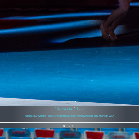
Piłka ręczna
/
Sport
Ceremonia otwarcia Final Four Mistrzostw Polski Juniorów w piłce ręcznej Płock 2017
18/03/2017