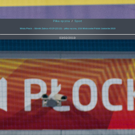
Piłka ręczna
/
Sport
Wisła Płock – Górnik Zabrze 43:29 (23:12) – piłka ręczna, 1/16 Mistrzostw Polski Juniorów 2019
03/02/2019