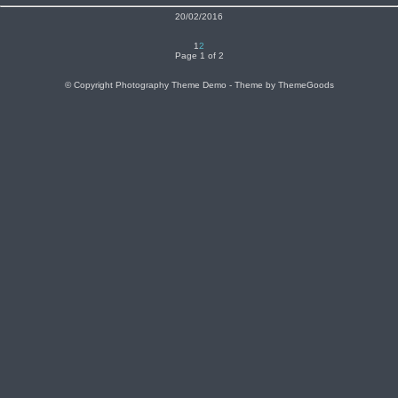
20/02/2016
1
2
Page 1 of 2
© Copyright Photography Theme Demo - Theme by ThemeGoods