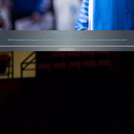
Piłka ręczna
/
Sport
MSPR Siódemka-Miedź Legnica – Wisła Płock 26:28 (17:16) – piłka ręczna, Finał Mistrzostw Polski Juniorów Płock 2017
19/03/2017