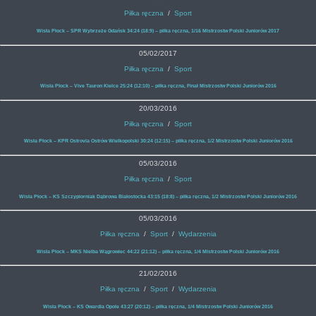
Piłka ręczna
/
Sport
Wisła Płock – SPR Wybrzeże Gdańsk 34:24 (18:9) – piłka ręczna, 1/16 Mistrzostw Polski Juniorów 2017
05/02/2017
Piłka ręczna
/
Sport
Wisła Płock – Vive Tauron Kielce 25:24 (12:10) – piłka ręczna, Finał Mistrzostw Polski Juniorów 2016
20/03/2016
Piłka ręczna
/
Sport
Wisła Płock – KPR Ostrovia Ostrów Wielkopolski 30:24 (12:15) – piłka ręczna, 1/2 Mistrzostw Polski Juniorów 2016
05/03/2016
Piłka ręczna
/
Sport
Wisła Płock – KS Szczypiorniak Dąbrowa Białostocka 43:15 (18:8) – piłka ręczna, 1/2 Mistrzostw Polski Juniorów 2016
05/03/2016
Piłka ręczna
/
Sport
/
Wydarzenia
Wisła Płock – MKS Nielba Wągrowiec 44:22 (21:12) – piłka ręczna, 1/4 Mistrzostw Polski Juniorów 2016
21/02/2016
Piłka ręczna
/
Sport
/
Wydarzenia
Wisła Płock – KS Gwardia Opole 43:27 (20:12) – piłka ręczna, 1/4 Mistrzostw Polski Juniorów 2016