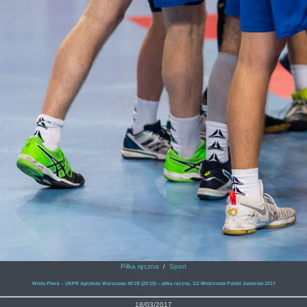
Piłka ręczna
/
Sport
Wisła Płock – UKPR Agrykola Warszawa 40:28 (20:15) – piłka ręczna, 1/2 Mistrzostw Polski Juniorów 2017
18/03/2017