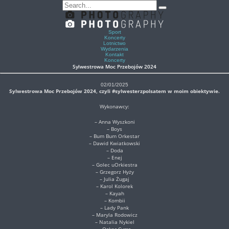
Sport
Koncerty
Lotnictwo
Wydarzenia
Kontakt
Koncerty
Sylwestrowa Moc Przebojów 2024
02/01/2025
Sylwestrowa Moc Przebojów 2024, czyli #sylwesterzpolsatem w moim obiektywie.
Wykonawcy:
– Anna Wyszkoni
– Boys
– Bum Bum Orkestar
– Dawid Kwiatkowski
– Doda
– Enej
– Golec uOrkiestra
– Grzegorz Hyży
– Julia Żugaj
– Karol Kolorek
– Kayah
– Kombii
– Lady Pank
– Maryla Rodowicz
– Natalia Nykiel