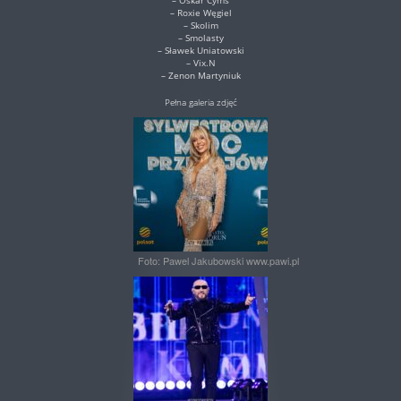
– Oskar Cyms
– Roxie Węgiel
– Skolim
– Smolasty
– Sławek Uniatowski
– Vix.N
– Zenon Martyniuk
Pełna galeria zdjęć
Foto: Pawel Jakubowski www.pawi.pl