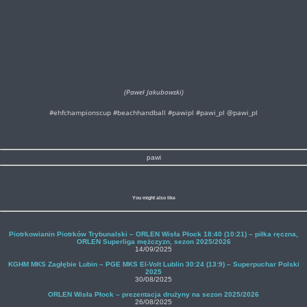
(Paweł Jakubowski)
#ehfchampionscup #beachhandball #pawipl #pawi_pl @pawi_pl
pawi
You might also like
Piotrkowianin Piotrków Trybunalski – ORLEN Wisła Płock 18:40 (10:21) – piłka ręczna,
ORLEN Superliga mężczyzn, sezon 2025/2026
14/09/2025
KGHM MKS Zagłębie Lubin – PGE MKS El-Volt Lublin 30:24 (13:9) – Superpuchar Polski
2025
30/08/2025
ORLEN Wisła Płock – prezentacja drużyny na sezon 2025/2026
26/08/2025